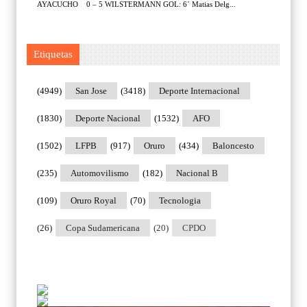
AYACUCHO 0 – 5 WILSTERMANN GOL: 6´ Matias Delg...
Etiquetas
(4949)
San Jose
(3418)
Deporte Internacional
(1830)
Deporte Nacional
(1532)
AFO
(1502)
LFPB
(917)
Oruro
(434)
Baloncesto
(235)
Automovilismo
(182)
Nacional B
(109)
Oruro Royal
(70)
Tecnologia
(26)
Copa Sudamericana
(20)
CPDO