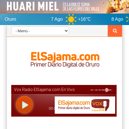
7 Ago
+16°C
8 Ago
+15°C