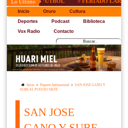
ÑA DE FUTBOL
FERIADO LARGO EN BOL
Lo Último
Inicio
Oruro
Cultura
Deportes
Podcast
Biblioteca
Vox Radio
Contacto
Inicio
Deporte Internacional
SAN JOSE GANO Y
SUBE AL PUESTO SIETE
SAN JOSE
GANO Y SUBE