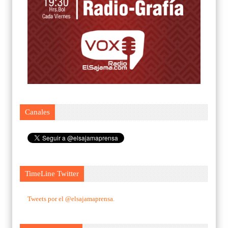
Canales
TimeLine Twitter
Tweets por el @elsajamaprensa.