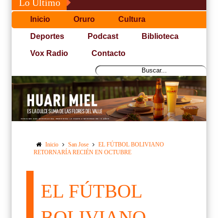
Lo Último
Inicio
Oruro
Cultura
Deportes
Podcast
Biblioteca
Vox Radio
Contacto
Inicio
San Jose
EL FÚTBOL BOLIVIANO
RETORNARÍA RECIÉN EN OCTUBRE
EL FÚTBOL
BOLIVIANO