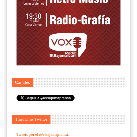
Canales
TimeLine Twitter
Tweets por el @elsajamaprensa.