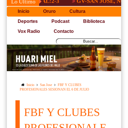
NACIONAL:2-3
GV-SAN JOSÉ, NO PUDO 
Lo Último
Inicio
Oruro
Cultura
Deportes
Podcast
Biblioteca
Vox Radio
Contacto
Inicio
San Jose
FBF Y CLUBES
PROFESIONALES SESIONAN EL 6 DE JULIO
FBF Y CLUBES
PROFESIONALE