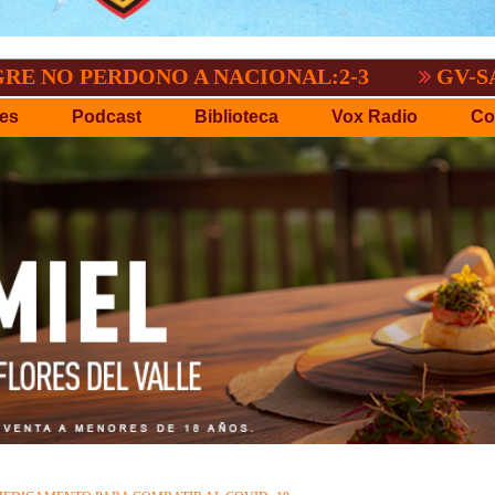
ERDONO A NACIONAL:2-3
GV-SAN JOSÉ,
es
Podcast
Biblioteca
Vox Radio
Co