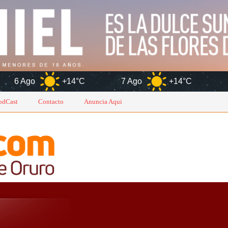
+14°C
7 Ago
+14°C
8 Ago
+1
odCast
Contacto
Anuncia Aqui