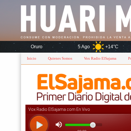
ruro
5 Ago
+14°C
6 Ago
Inicio
Quienes Somos
Vox Radio ElSajama
P