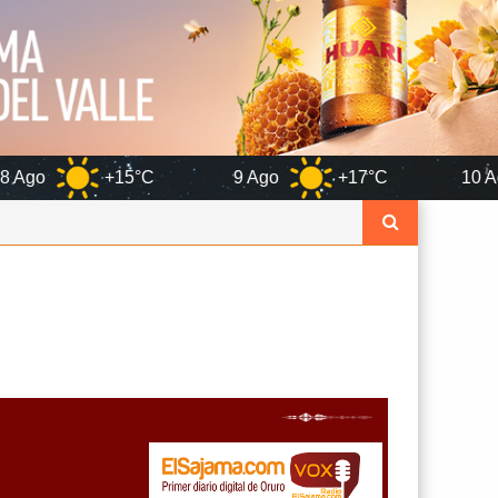
5°C
9 Ago
+17°C
10 Ago
+12°C