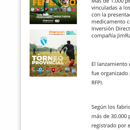
Más de 1.000 pe
vinculadas a lo
con la presentac
medicamento co
Inversión Direct
compañía JimRa
El lanzamiento 
fue organizado 
RFPI.
Según los fabric
más de 30.000 p
registrado por e