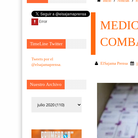
Inicio
Noticias
M
MEDI
COMBA
TimeLine Twitter
Tweets por el
ElSajama Prensa
@elsajamaprensa.
Nuestro Archivo