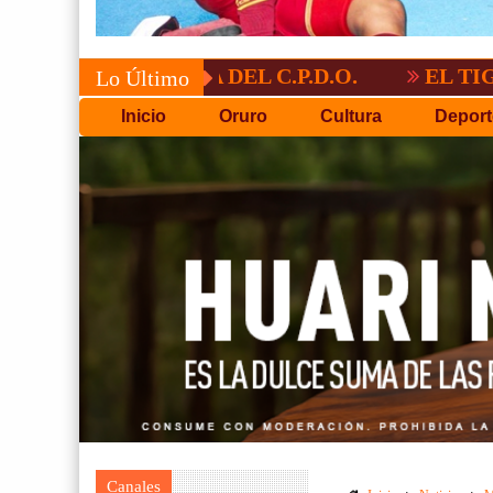
CATORIA DEL C.P.D.O.
EL TIGRE NO P
Lo Último
Inicio
Oruro
Cultura
Deport
Canales