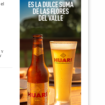
 el
 Y
Y