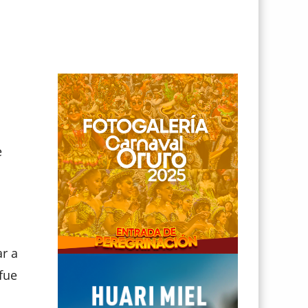
e
ar a
fue