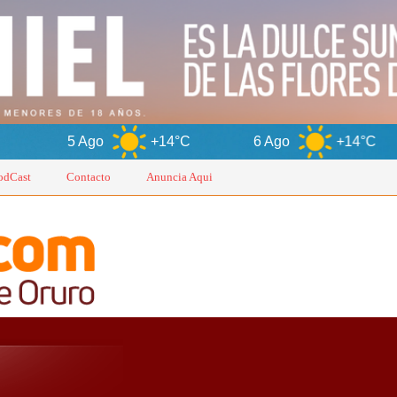
o
+14°C
6 Ago
+14°C
7 Ago
odCast
Contacto
Anuncia Aqui