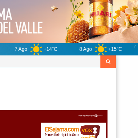
+14°C
8 Ago
+15°C
9 Ago