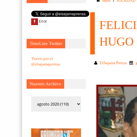
Inicio
SOCIEDAD
FELIC
HUGO 
TimeLine Twitter
Tweets por el
ElSajama Prensa
@elsajamaprensa.
Nuestro Archivo