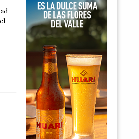
dad
el