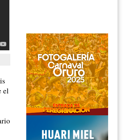
is
 el
ario