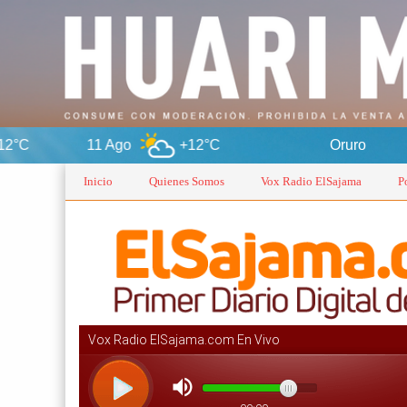
1 Ago
+12°C
Oruro
5 Ag
Inicio
Quienes Somos
Vox Radio ElSajama
P