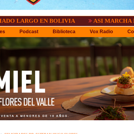
GO EN BOLIVIA
ASI MARCHA EL FUTBO
es
Podcast
Biblioteca
Vox Radio
Co