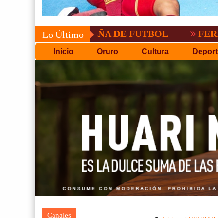
COPA PACEÑA DE FUTBOL
FERIADO LAR
Lo Último
Inicio
Oruro
Cultura
Deport
Canales