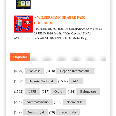
WILSERMANN, SE ABRE PASO
GOLEANDO
TORNEO DE FUTBOL DE COCHABAMBA Miércoles
29 JULIO 2026 Estadio “Félix Capriles” FINAL
AYACUCHO 0 – 5 WILSTERMANN GOL: 6´ Matias Delg...
Etiquetas
(4949)
San Jose
(3418)
Deporte Internacional
(1830)
Deporte Nacional
(1532)
AFO
(1502)
LFPB
(917)
Oruro
(434)
Baloncesto
(235)
Automovilismo
(182)
Nacional B
(109)
Oruro Royal
(70)
Tecnologia