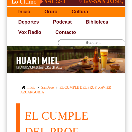
A NACIONAL:2-3
GV-SAN JOSÉ, NO PUD
Lo Último
Inicio
Oruro
Cultura
Deportes
Podcast
Biblioteca
Vox Radio
Contacto
Inicio
San Jose
EL CUMPLE DEL PROF. XAVIER
AZCARGORTA
EL CUMPLE
DEL PROF.