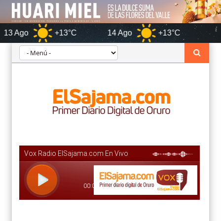
+13°C
14 Ago
+13°C
Orur