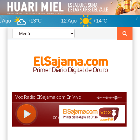
+13°C
12 Ago
+14°C
Oruro