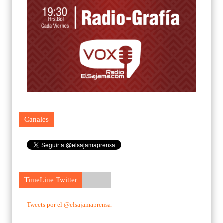
Canales
TimeLine Twitter
Tweets por el @elsajamaprensa.