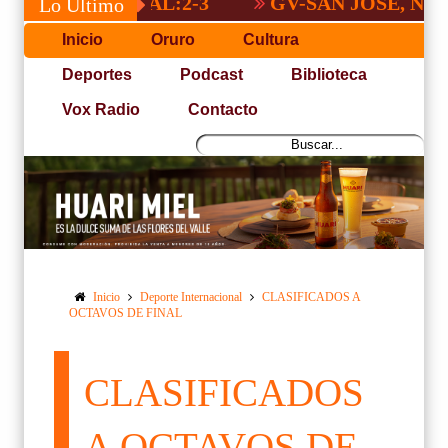
 NACIONAL:2-3
GV-SAN JOSÉ, NO PUDO
Lo Último
Inicio
Oruro
Cultura
Deportes
Podcast
Biblioteca
Vox Radio
Contacto
Inicio
Deporte Internacional
CLASIFICADOS A
OCTAVOS DE FINAL
CLASIFICADOS
A OCTAVOS DE