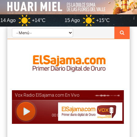
+14°C
15 Ago
+15°C
Oruro