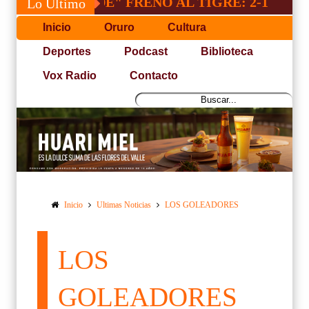
"INDE" FRENO AL TIGRE: 2-1
SACRI
Lo Último
Inicio
Oruro
Cultura
Deportes
Podcast
Biblioteca
Vox Radio
Contacto
Inicio
Ultimas Noticias
LOS GOLEADORES
LOS
GOLEADORES