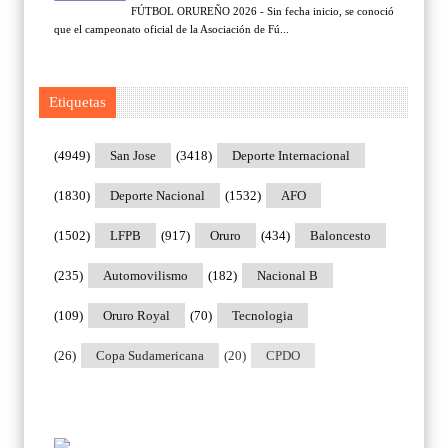
FÚTBOL ORUREÑO 2026 - Sin fecha inicio, se conoció
que el campeonato oficial de la Asociación de Fú...
Etiquetas
(4949)
San Jose
(3418)
Deporte Internacional
(1830)
Deporte Nacional
(1532)
AFO
(1502)
LFPB
(917)
Oruro
(434)
Baloncesto
(235)
Automovilismo
(182)
Nacional B
(109)
Oruro Royal
(70)
Tecnologia
(26)
Copa Sudamericana
(20)
CPDO