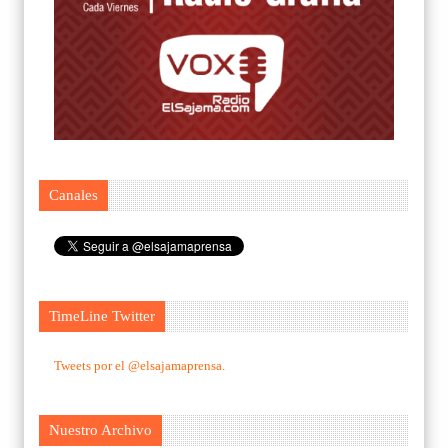
Canales
TimeLine Twitter
Tweets por el @elsajamaprensa.
Nuestro Archivo