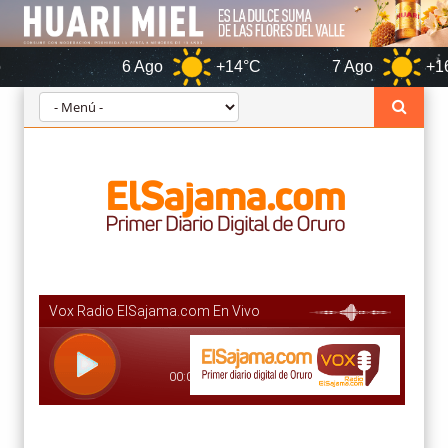
6 Ago
+14°C
7 Ago
+16°C