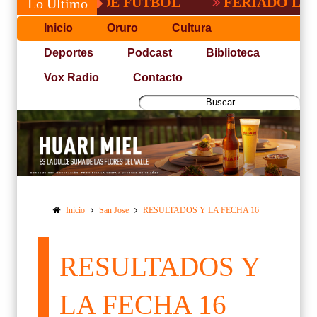
PACEÑA DE FUTBOL
FERIADO LARGO EN
Lo Último
Inicio
Oruro
Cultura
Deportes
Podcast
Biblioteca
Vox Radio
Contacto
Inicio
San Jose
RESULTADOS Y LA FECHA 16
RESULTADOS Y
LA FECHA 16