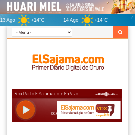
+14°C
14 Ago
+14°C
Oruro