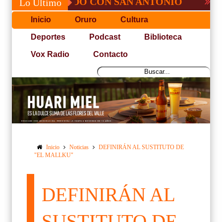
É, NO PUDO CON SAN ANTONIO
COPA PA
Lo Último
Inicio
Oruro
Cultura
Deportes
Podcast
Biblioteca
Vox Radio
Contacto
Inicio
Noticias
DEFINIRÁN AL SUSTITUTO DE
"EL MALLKU"
DEFINIRÁN AL
SUSTITUTO DE