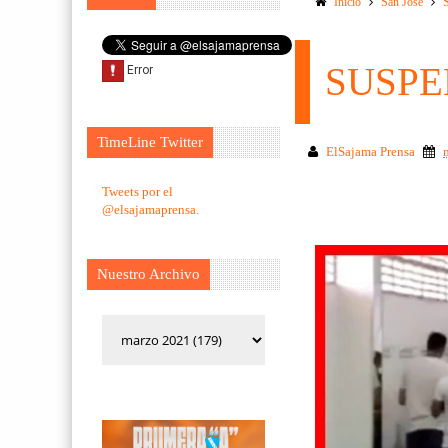
Inicio
San Jose
SUSPE
TimeLine Twitter
ElSajama Prensa
Tweets por el
@elsajamaprensa.
Nuestro Archivo