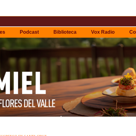
es
Podcast
Biblioteca
Vox Radio
Co