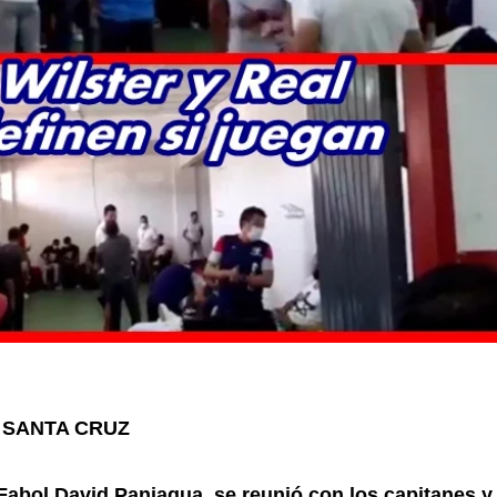
 SANTA CRUZ
 Fabol David Paniagua, se reunió con los capitanes y