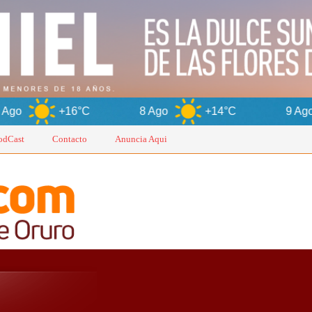
16°C
8 Ago
+14°C
9 Ago
+15°
odCast
Contacto
Anuncia Aqui