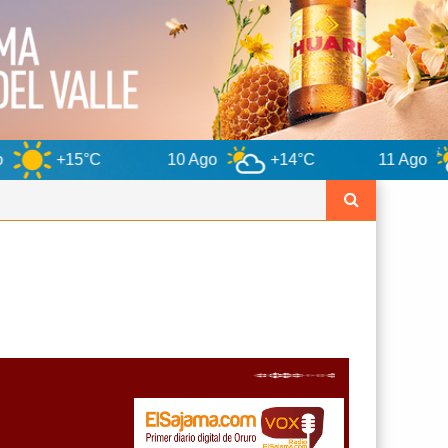
C
10 Ago
+14°C
11 Ago
+13°C