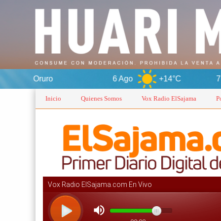
ro
6 Ago
+14°C
7 Ago
+
Inicio
Quienes Somos
Vox Radio ElSajama
P