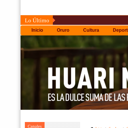
Lo Último
Inicio
Oruro
Cultura
Deport
Canales