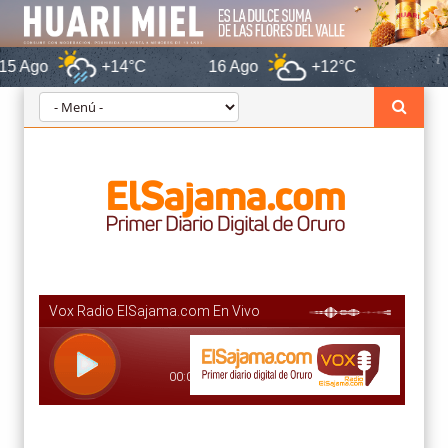
+14°C
16 Ago
+12°C
Oruro