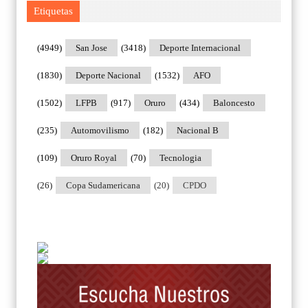
Etiquetas
(4949)
San Jose
(3418)
Deporte Internacional
(1830)
Deporte Nacional
(1532)
AFO
(1502)
LFPB
(917)
Oruro
(434)
Baloncesto
(235)
Automovilismo
(182)
Nacional B
(109)
Oruro Royal
(70)
Tecnologia
(26)
Copa Sudamericana
(20)
CPDO