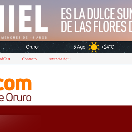
uro
5 Ago
+14°C
6 Ago
odCast
Contacto
Anuncia Aqui