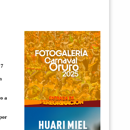
 7
n
vo a
 por