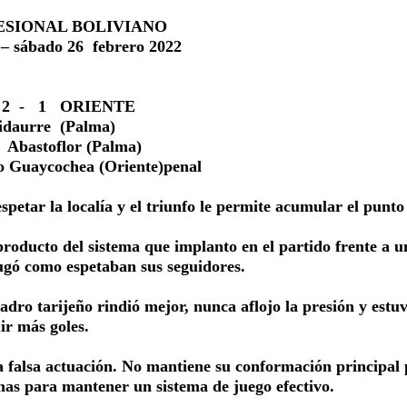
ESIONAL BOLIVIANO
 sábado 26 febrero 2022
2
-
1
ORIENTE
idaurre
(Palma)
y
Abastoflor (Palma)
 Guaycochea (Oriente)penal
spetar la localía y el triunfo le permite acumular el punto
roducto del sistema que implanto en el partido frente a u
ugó como espetaban sus seguidores.
adro tarijeño rindió mejor, nunca aflojo la presión y estu
ir más goles.
a falsa actuación. No mantiene su conformación principal
emas para mantener un sistema de juego efectivo.