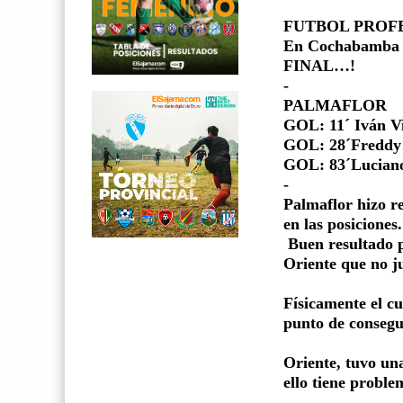
FUTBOL PROF
En Cochabamba –
FINAL…!
-
PALMAFLOR
GOL: 11´ Iván V
GOL: 28´Fredd
GOL: 83´Luciano
-
Palmaflor hizo re
en las posiciones.
Buen resultado p
Oriente que no j
Físicamente el cu
punto de consegu
Oriente, tuvo un
ello tiene probl