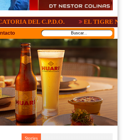
L C.P.D.O.
EL TIGRE NO PERDONO A N
ntacto
Stories