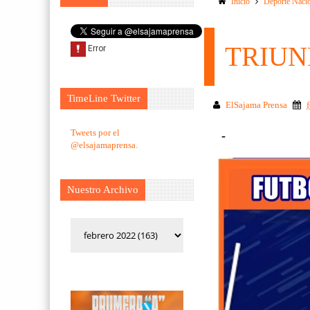
Inicio
Deporte Naci
TRIUN
TimeLine Twitter
ElSajama Prensa
Tweets por el
-
@elsajamaprensa.
Nuestro Archivo