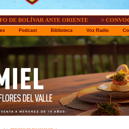
LÍVAR ANTE ORIENTE
CONVOCATORIA DE
es
Podcast
Biblioteca
Vox Radio
Co