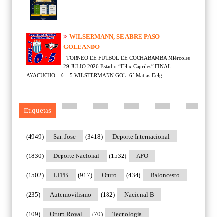
WILSERMANN, SE ABRE PASO
GOLEANDO
TORNEO DE FUTBOL DE COCHABAMBA Miércoles
29 JULIO 2026 Estadio “Félix Capriles” FINAL
AYACUCHO 0 – 5 WILSTERMANN GOL: 6´ Matias Delg...
Etiquetas
(4949)
San Jose
(3418)
Deporte Internacional
(1830)
Deporte Nacional
(1532)
AFO
(1502)
LFPB
(917)
Oruro
(434)
Baloncesto
(235)
Automovilismo
(182)
Nacional B
(109)
Oruro Royal
(70)
Tecnologia