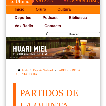
A NACIONAL:2-3
GV-SAN JOSÉ, NO PUD
Lo Último
Inicio
Oruro
Cultura
Deportes
Podcast
Biblioteca
Vox Radio
Contacto
Inicio
Deporte Nacional
PARTIDOS DE LA
QUINTA FECHA
PARTIDOS DE
LA QUINTA