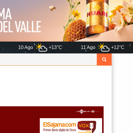
go
+13°C
11 Ago
+12°C
12 Ago