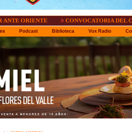
O.
EL TIGRE NO PERDONO A NACIONAL:
es
Podcast
Biblioteca
Vox Radio
Co