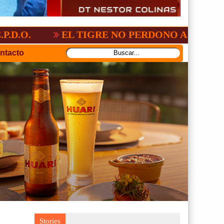
2-3
GV-SAN JOSÉ, NO PUDO CON SAN A
ntacto
Stories