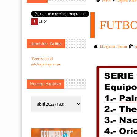
Inicio
Deporte Naci
FUTBO
TimeLine Twitter
ElSajama Prensa
Tweets por el
@elsajamaprensa.
Nuestro Archivo