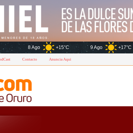
8 Ago
+15°C
9 Ago
+17°C
10 A
odCast
Contacto
Anuncia Aqui