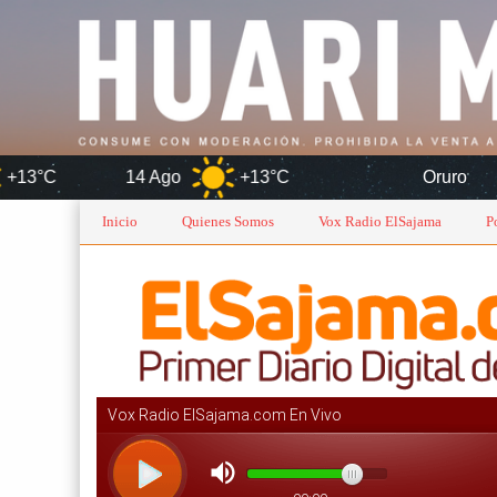
14 Ago
+13°C
Oruro
Inicio
Quienes Somos
Vox Radio ElSajama
P