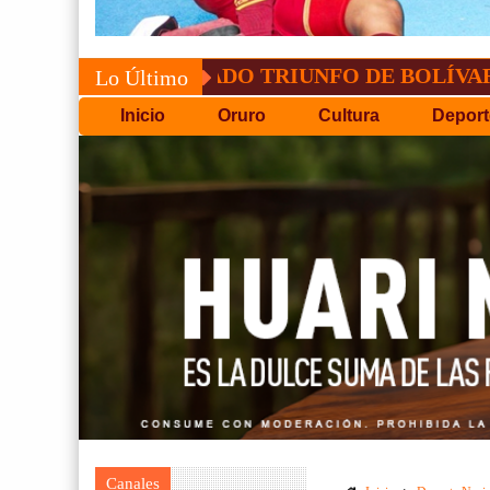
CONVOCATORIA DEL C.P.D.
Lo Último
Inicio
Oruro
Cultura
Deport
Canales