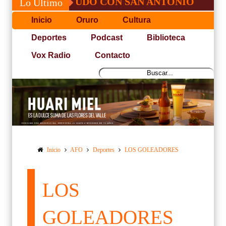
SÉ, NO PUDO CON SAN ANTONIO
COPA 
Lo Último
Inicio
Oruro
Cultura
Deportes
Podcast
Biblioteca
Vox Radio
Contacto
Inicio
AFO
Deportes
LOS GOLEADORES
LOS
GOLEADORES