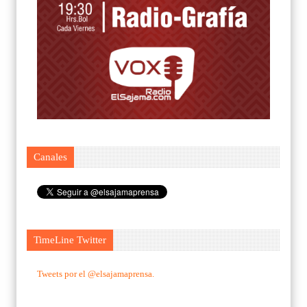
Canales
TimeLine Twitter
Tweets por el @elsajamaprensa.