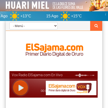
+13°C
15 Ago
+15°C
Oruro