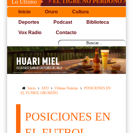
GV-SAN JOSÉ, NO PUDO C
Lo Último
Inicio
Oruro
Cultura
Deportes
Podcast
Biblioteca
Vox Radio
Contacto
Inicio
AFO
Ultimas Noticias
POSICIONES EN
EL FUTBOL ORUREÑO
POSICIONES EN
EL FUTBOL