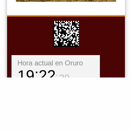
Hora actual en Oruro
19
22
41
jueves, agosto 6, 2026
ElSajama.com diario digital donde podrás encontrar información
deportiva destacada de Oruro, Informacion local nacional e
internacional, Cultura, Sociedad, eSports, Streaming Radio y mucho
más
Página de propiedad de PPA ElSajama y su autoría la confirman los