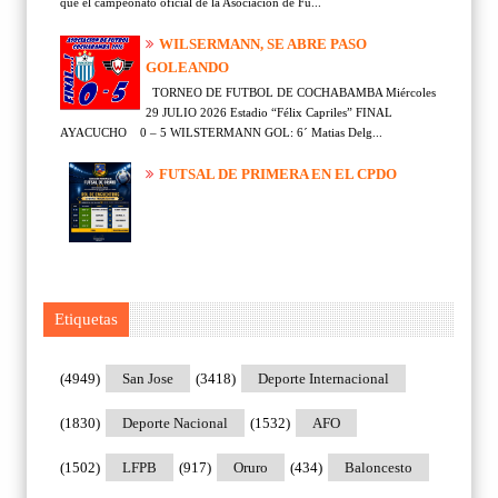
que el campeonato oficial de la Asociación de Fú...
WILSERMANN, SE ABRE PASO
GOLEANDO
TORNEO DE FUTBOL DE COCHABAMBA Miércoles
29 JULIO 2026 Estadio “Félix Capriles” FINAL
AYACUCHO 0 – 5 WILSTERMANN GOL: 6´ Matias Delg...
FUTSAL DE PRIMERA EN EL CPDO
Etiquetas
(4949)
San Jose
(3418)
Deporte Internacional
(1830)
Deporte Nacional
(1532)
AFO
(1502)
LFPB
(917)
Oruro
(434)
Baloncesto