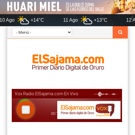
+14°C
11 Ago
+13°C
12 Ago