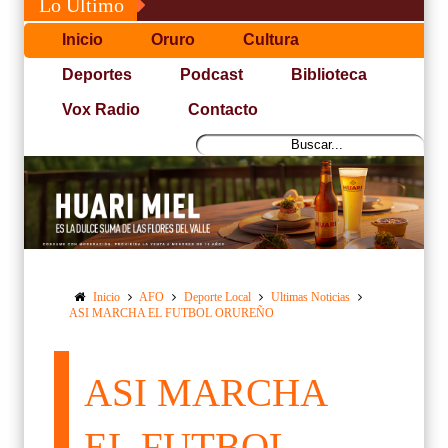
Lo Último
Inicio
Oruro
Cultura
Deportes
Podcast
Biblioteca
Vox Radio
Contacto
Inicio
AFO
Deporte Local
Ultimas Noticias
ASI MARCHA EL FUTBOL ORUREÑO
ASI MARCHA
EL FUTBOL