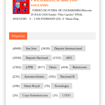
WILSERMANN, SE ABRE PASO
GOLEANDO
TORNEO DE FUTBOL DE COCHABAMBA Miércoles
29 JULIO 2026 Estadio “Félix Capriles” FINAL
AYACUCHO 0 – 5 WILSTERMANN GOL: 6´ Matias Delg...
Etiquetas
(4949)
San Jose
(3418)
Deporte Internacional
(1830)
Deporte Nacional
(1532)
AFO
(1502)
LFPB
(917)
Oruro
(434)
Baloncesto
(235)
Automovilismo
(182)
Nacional B
(109)
Oruro Royal
(70)
Tecnologia
(26)
Copa Sudamericana
(20)
CPDO