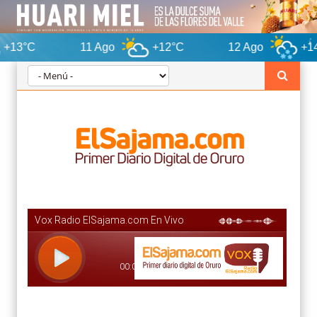
11 Ago
+12°C
12 Ago
+14°C