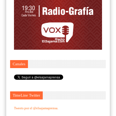
Canales
TimeLine Twitter
Tweets por el @elsajamaprensa.