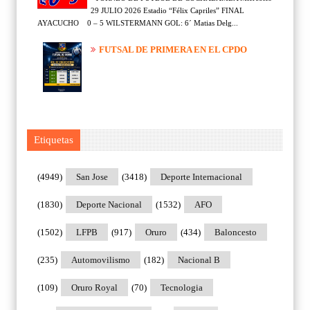
29 JULIO 2026 Estadio “Félix Capriles” FINAL
AYACUCHO 0 – 5 WILSTERMANN GOL: 6´ Matias Delg...
FUTSAL DE PRIMERA EN EL CPDO
Etiquetas
(4949)
San Jose
(3418)
Deporte Internacional
(1830)
Deporte Nacional
(1532)
AFO
(1502)
LFPB
(917)
Oruro
(434)
Baloncesto
(235)
Automovilismo
(182)
Nacional B
(109)
Oruro Royal
(70)
Tecnologia