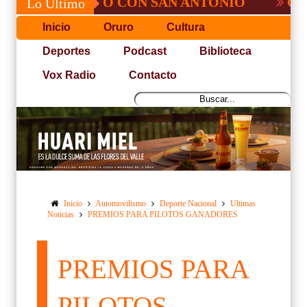
 NO PUDO CON SAN ANTONIO
COPA PAC
Lo Último
Inicio
Oruro
Cultura
Deportes
Podcast
Biblioteca
Vox Radio
Contacto
Inicio
Automovilismo
Deporte Nacional
Ultimas
Noticias
PREMIOS PARA PILOTOS GANADORES
PREMIOS PARA
PILOTOS