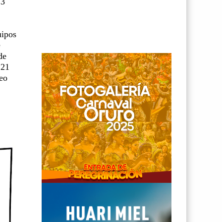
13
uipos
e
de
 21
neo