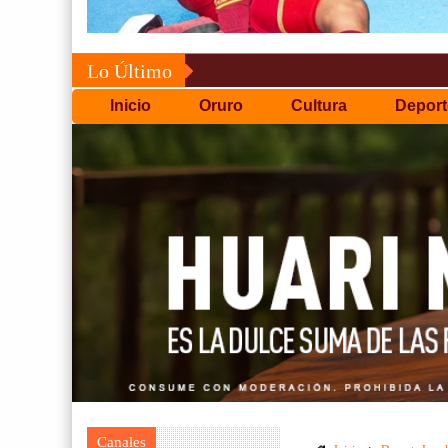
Lo Último
Inicio
Oruro
Cultura
Deport
Canales