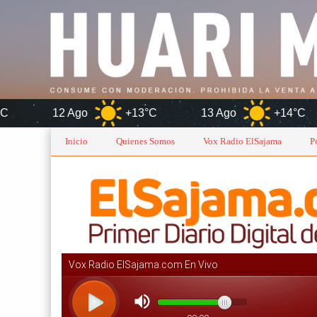
go
+13°C
13 Ago
+14°C
14 Ago
Inicio
Quienes Somos
Vox Radio ElSajama
P