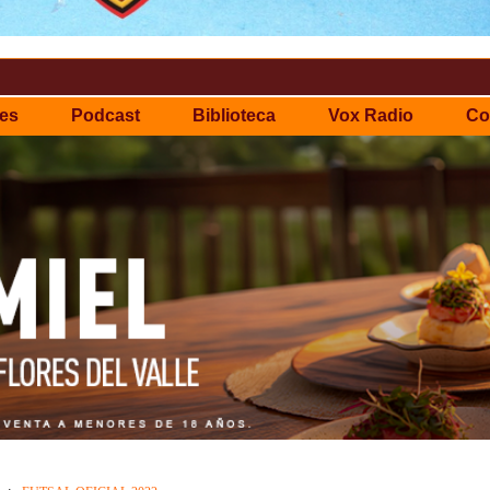
es
Podcast
Biblioteca
Vox Radio
Co