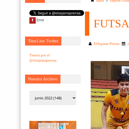
Inicio
Deporte Loca
FUTSA
TimeLine Twitter
ElSajama Prensa
Tweets por el
@elsajamaprensa.
Nuestro Archivo