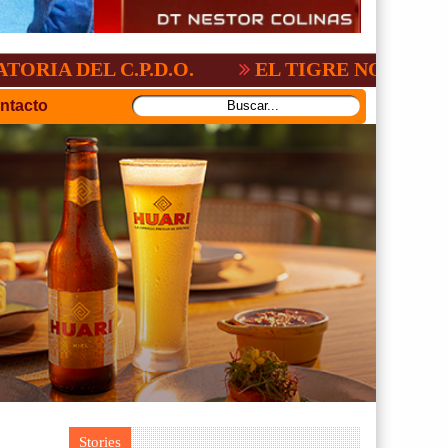
 C.P.D.O.
EL TIGRE NO PERDONO A NAC
ntacto
Stories