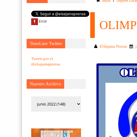
Inicio
Deporte Loca
OLIMP
TimeLine Twitter
ElSajama Prensa
Tweets por el
@elsajamaprensa.
Nuestro Archivo