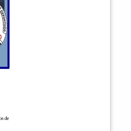
,
os de