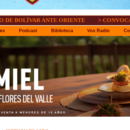
ÍVAR ANTE ORIENTE
CONVOCATORIA DEL
es
Podcast
Biblioteca
Vox Radio
Co