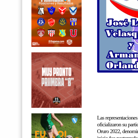
Las representaciones
oficializaron su part
Oruro 2022, denomin
inicio fue postergado