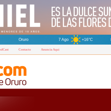
o
7 Ago
+16°C
8 Ago
+1
odCast
Contacto
Anuncia Aqui