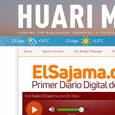
+14°C
13 Ago
+13°C
Orur
Inicio
Quienes Somos
Vox Radio ElSajama
P