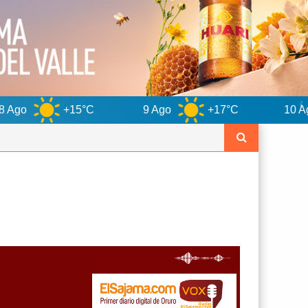
5°C
9 Ago
+17°C
10 Ago
+13°