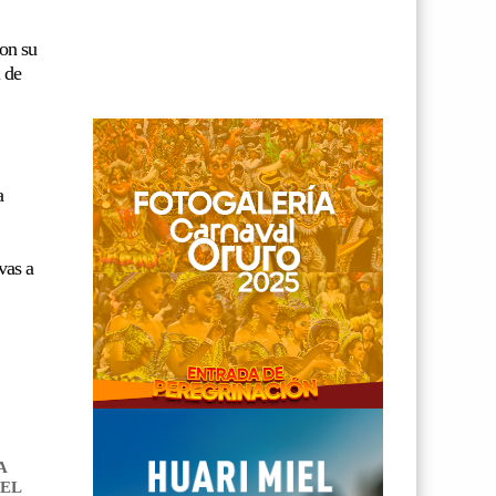
ron su
l de
a
vas a
A
 EL