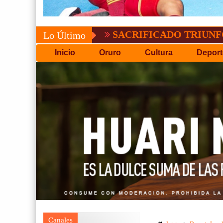
SACRIFICADO TRIUNFO DE BOL
Lo Último
Inicio
Oruro
Cultura
Deport
Canales