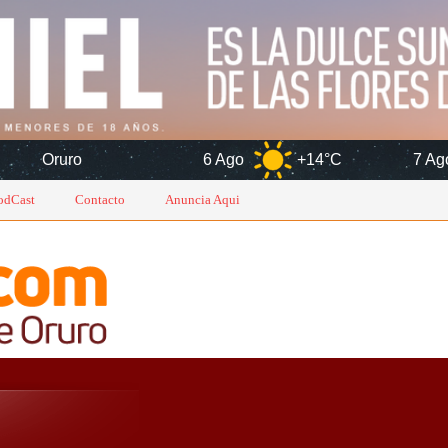
6 Ago
+14°C
7 Ago
+16°C
odCast
Contacto
Anuncia Aqui