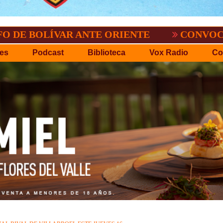
.P.D.O.
EL TIGRE NO PERDONO A NACI
es
Podcast
Biblioteca
Vox Radio
Co