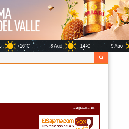
8 Ago
+14°C
9 Ago
+15°C