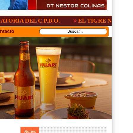
ONAL:2-3
GV-SAN JOSÉ, NO PUDO CON 
ntacto
Stories