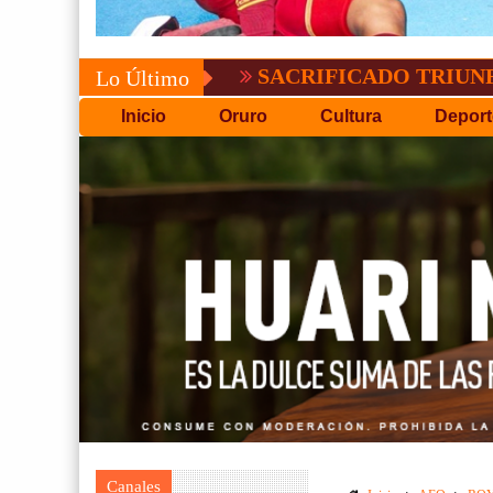
CONVOCATORIA DEL C
Lo Último
Inicio
Oruro
Cultura
Deport
Canales