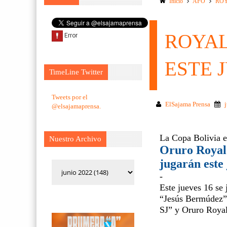
Inicio
AFO
ROY
ROYAL
ESTE 
TimeLine Twitter
Tweets por el
ElSajama Prensa
@elsajamaprensa.
La Copa Bolivia 
Nuestro Archivo
Oruro Royal 
jugarán este
-
Este jueves 16 se 
“Jesús Bermúdez” 
SJ” y Oruro Royal 