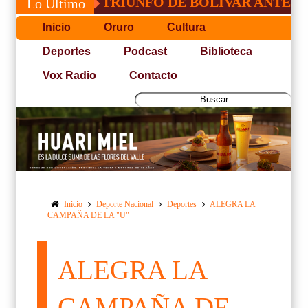
FICADO TRIUNFO DE BOLÍVAR ANTE ORIENT
Lo Último
Inicio
Oruro
Cultura
Deportes
Podcast
Biblioteca
Vox Radio
Contacto
Inicio
Deporte Nacional
Deportes
ALEGRA LA
CAMPAÑA DE LA "U"
ALEGRA LA
CAMPAÑA DE