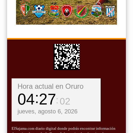
Hora actual en Oruro
04
27
04
jueves, agosto 6, 2026
ElSajama.com diario digital donde podrás encontrar información