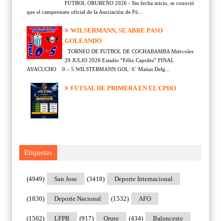
FÚTBOL ORUREÑO 2026 - Sin fecha inicio, se conoció
que el campeonato oficial de la Asociación de Fú...
WILSERMANN, SE ABRE PASO
GOLEANDO
TORNEO DE FUTBOL DE COCHABAMBA Miércoles
29 JULIO 2026 Estadio “Félix Capriles” FINAL
AYACUCHO 0 – 5 WILSTERMANN GOL: 6´ Matias Delg...
FUTSAL DE PRIMERA EN EL CPDO
Etiquetas
(4949)
San Jose
(3418)
Deporte Internacional
(1830)
Deporte Nacional
(1532)
AFO
(1502)
LFPB
(917)
Oruro
(434)
Baloncesto