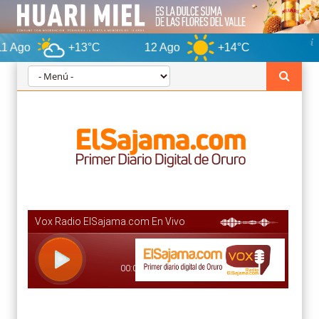
+13°C
12 Ago
+14°C
Oruro