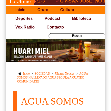
GV-SAN JOSÉ, NO PUDO CON 
Lo Último
Inicio
Oruro
Cultura
Deportes
Podcast
Biblioteca
Vox Radio
Contacto
Inicio
SOCIEDAD
Ultimas Noticias
AGUA
SOMOS HA LLEVADO AGUA SEGURA A CUATRO
COMUNIDADES
AGUA SOMOS