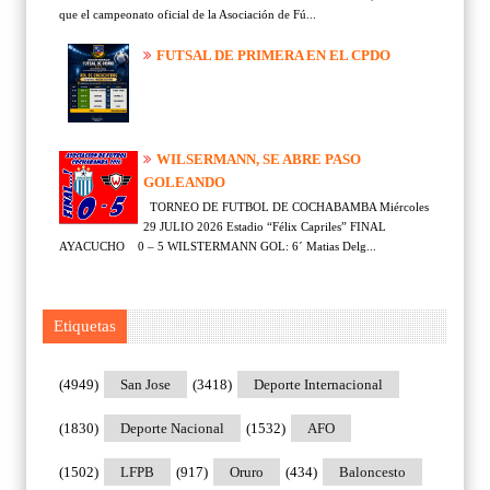
que el campeonato oficial de la Asociación de Fú...
FUTSAL DE PRIMERA EN EL CPDO
WILSERMANN, SE ABRE PASO
GOLEANDO
TORNEO DE FUTBOL DE COCHABAMBA Miércoles
29 JULIO 2026 Estadio “Félix Capriles” FINAL
AYACUCHO 0 – 5 WILSTERMANN GOL: 6´ Matias Delg...
Etiquetas
(4949)
San Jose
(3418)
Deporte Internacional
(1830)
Deporte Nacional
(1532)
AFO
(1502)
LFPB
(917)
Oruro
(434)
Baloncesto