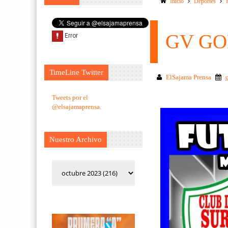
Inicio
Deportes
GV GO
TimeLine Twitter
ElSajama Prensa
Tweets por el
@elsajamaprensa.
Nuestro Archivo