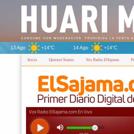
+14°C
14 Ago
+14°C
Oruro
Inicio
Quienes Somos
Vox Radio ElSajama
P