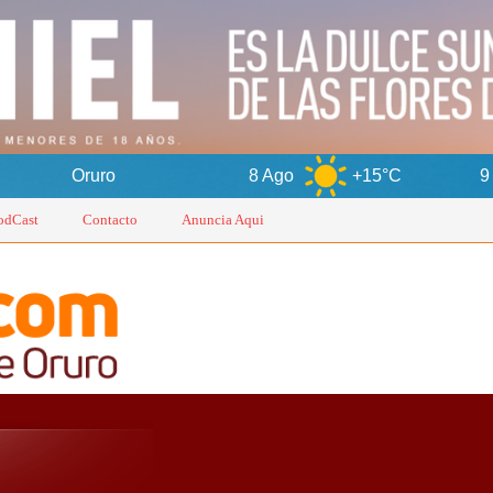
8 Ago
+15°C
9 Ago
+1
odCast
Contacto
Anuncia Aqui