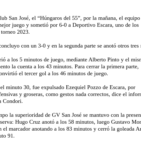
lub San José, el “Húngaros del 55”, por la mañana, el equipo
jor juego y sometió por 6-0 a Deportivo Escara, uno de los
 torneo 2023.
oncluyo con un 3-0 y en la segunda parte se anotó otros tres
rió a los 5 minutos de juego, mediante Alberto Pinto y el mi
nto la cuenta a los 43 minutos. Para cerrar la primera parte,
nvirtió el tercer gol a los 46 minutos de juego.
el minuto 30, fue expulsado Ezequiel Pozzo de Escara, por
ofensivas y groseras, como gestos nada correctos, dice el info
an Condori.
mpo la superioridad de GV San José se mantuvo con la presen
eserva: Hugo Cruz anotó a los 58 minutos, luego Gustavo Mor
n el marcador anotando a los 83 minutos y cerró la goleada Ar
uto 91.