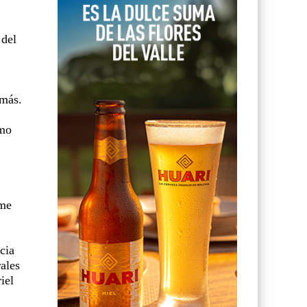
 del
 más.
smo
rme
cia
ales
iel