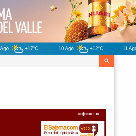
7°C
10 Ago
+12°C
11 Ago
+12°C