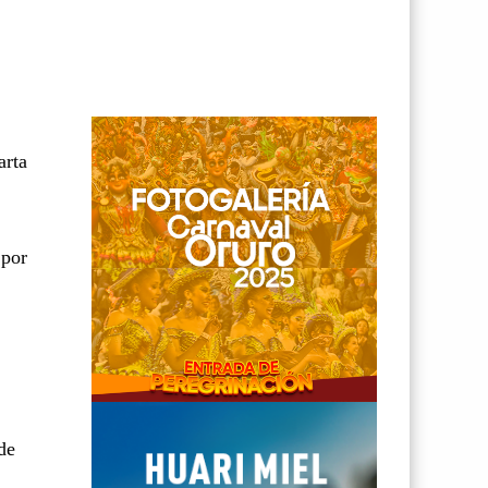
arta
 por
de