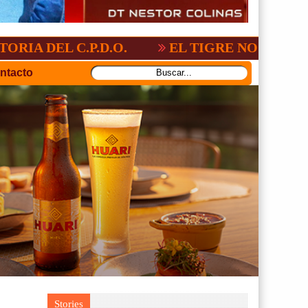
C.P.D.O.
EL TIGRE NO PERDONO A NAC
ntacto
Stories