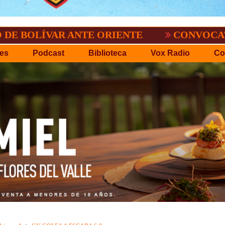
VAR ANTE ORIENTE
CONVOCATORIA DEL 
es
Podcast
Biblioteca
Vox Radio
Co