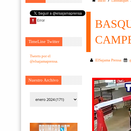
Inicio
Libobasquet
BASQU
CAMP
TimeLine Twitter
Tweets por el
ElSajama Prensa
@elsajamaprensa.
Nuestro Archivo