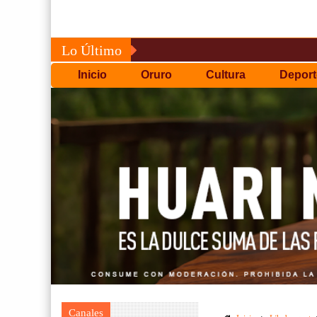
Lo Último
Inicio
Oruro
Cultura
Deport
Canales