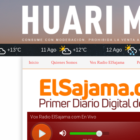
11 Ago
+12°C
12 Ago
+14°C
1
Inicio
Quienes Somos
Vox Radio ElSajama
P