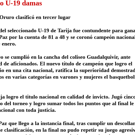
to U-19 damas
Oruro clasificó en tercer lugar
del seleccionado U-19 de Tarija fue contundente para gan
 Paz por la cuenta de 81 a 48 y se coronó campeón naciona
 enero.
eo se cumplió en la cancha del coliseo Guadalquivir, ante
d de aficionados. El nuevo título de campeón que logro el
ño en una cita nacional, ratifica la superioridad demostra
os en varias categorías en varones y mujeres el basquetbol
ja logro el titulo nacional en calidad de invicto. Jugó cinc
go del torneo y logro sumar todos los puntos que al final le
acional con toda justicia.
az que llego a la instancia final, tras cumplir un descolla
de clasificación, en la final no pudo repetir su juego agresi