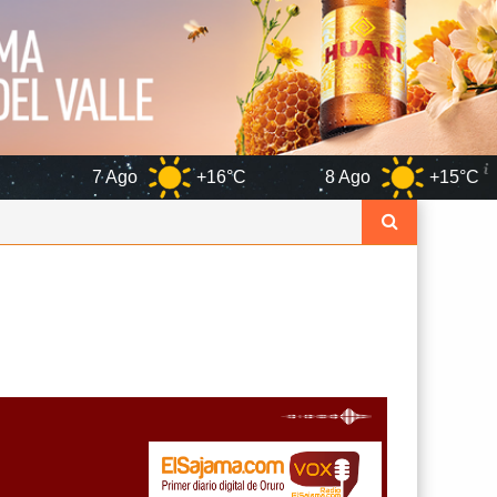
o
+16°C
8 Ago
+15°C
9 Ago