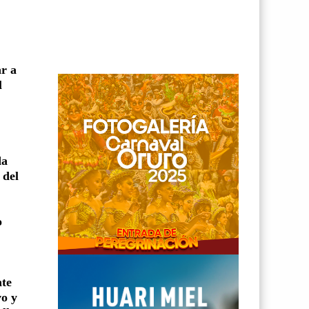
ar a
l
da
 del
o
nte
vo y