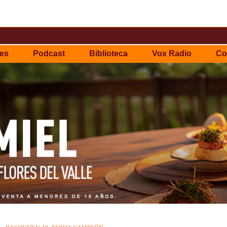
es
Podcast
Biblioteca
Vox Radio
Co