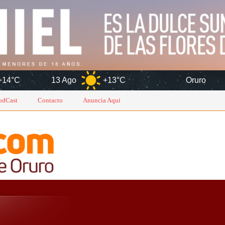
3 Ago
+13°C
Oruro
7 Ag
odCast
Contacto
Anuncia Aqui