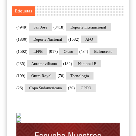
Etiquetas
(4949)
San Jose
(3418)
Deporte Internacional
(1830)
Deporte Nacional
(1532)
AFO
(1502)
LFPB
(917)
Oruro
(434)
Baloncesto
(235)
Automovilismo
(182)
Nacional B
(109)
Oruro Royal
(70)
Tecnologia
(26)
Copa Sudamericana
(20)
CPDO