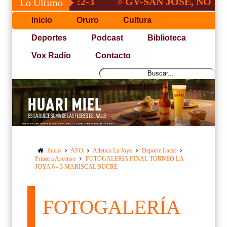
GV-SAN JOSÉ, NO PUDO CON S
Lo Último
Inicio
Oruro
Cultura
Deportes
Podcast
Biblioteca
Vox Radio
Contacto
Inicio
AFO
Atletico La Joya
Deporte Local
Primera Ascenso
FOTOGALERÍA FINAL TORNEO LA
JOYA 6 - 3 MARISCAL SUCRE
FOTOGALERÍA