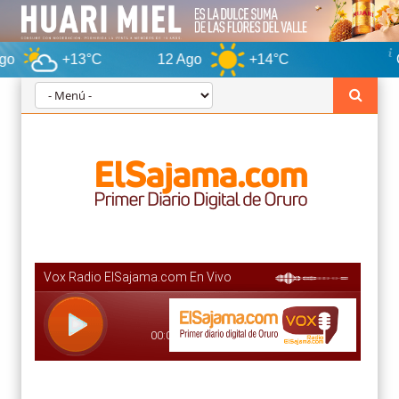
12 Ago
+14°C
Oruro