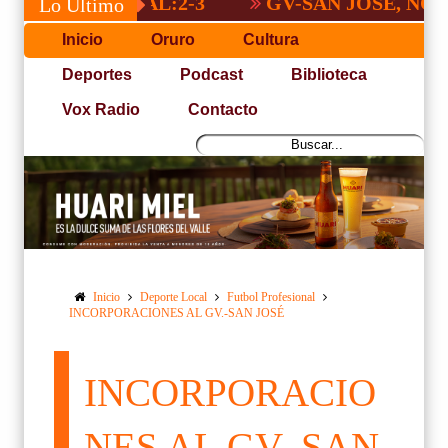
 NACIONAL:2-3
GV-SAN JOSÉ, NO PUDO 
Lo Último
Inicio
Oruro
Cultura
Deportes
Podcast
Biblioteca
Vox Radio
Contacto
Inicio
Deporte Local
Futbol Profesional
INCORPORACIONES AL GV.-SAN JOSÉ
INCORPORACIO
NES AL GV.-SAN