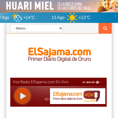
+14°C
13 Ago
+13°C
Oruro