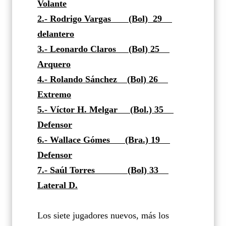
Volante
2.- Rodrigo Vargas
(Bol)
29
delantero
3.- Leonardo Claros
(Bol)
25
Arquero
4.- Rolando Sánchez
(Bol)
26
Extremo
5.- Víctor H. Melgar
(Bol.)
35
Defensor
6.- Wallace Gómes
(Bra.)
19
Defensor
7.- Saúl Torres
(Bol)
33
Lateral D.
Los siete jugadores nuevos, más los