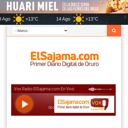
+13°C
14 Ago
+13°C
Oruro