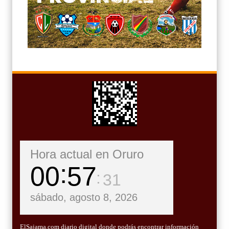
Hora actual en Oruro
00
57
33
sábado, agosto 8, 2026
ElSajama.com diario digital donde podrás encontrar información