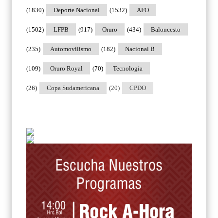
(1830)
Deporte Nacional
(1532)
AFO
(1502)
LFPB
(917)
Oruro
(434)
Baloncesto
(235)
Automovilismo
(182)
Nacional B
(109)
Oruro Royal
(70)
Tecnologia
(26)
Copa Sudamericana
(20)
CPDO