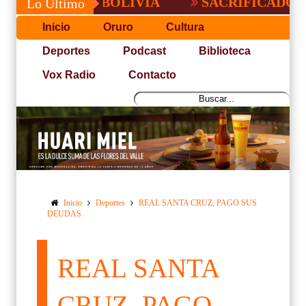
RGO EN BOLIVIA
SACRIFICADO TRIUNF
Lo Último
Inicio
Oruro
Cultura
Deportes
Podcast
Biblioteca
Vox Radio
Contacto
Inicio
Deportes
REAL SANTA CRUZ, PAGO SUS
DEUDAS
REAL SANTA
CRUZ, PAGO