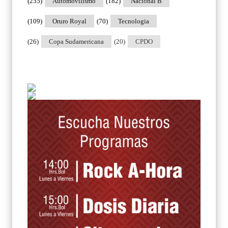
(235)
Automovilismo
(182)
Nacional B
(109)
Oruro Royal
(70)
Tecnologia
(26)
Copa Sudamericana
(20)
CPDO