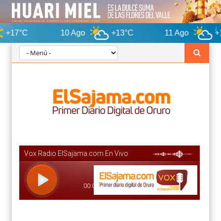
10 Ago
+13°C
11 Ago
+12°C