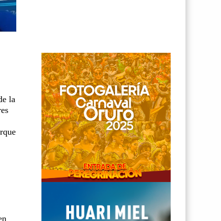
de la
res
orque
en