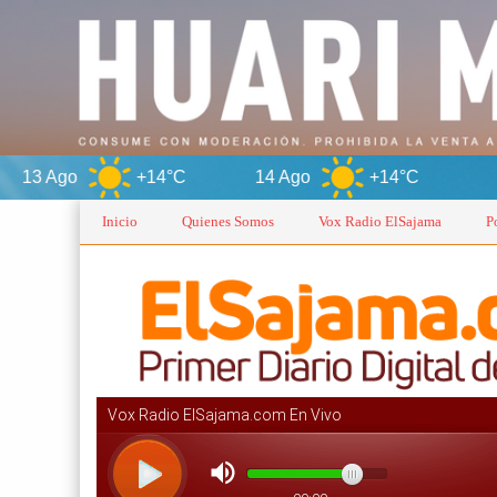
+14°C
14 Ago
+14°C
Oruro
Inicio
Quienes Somos
Vox Radio ElSajama
P