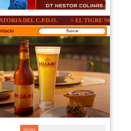
C.P.D.O.
EL TIGRE NO PERDONO A NAC
ntacto
Stories