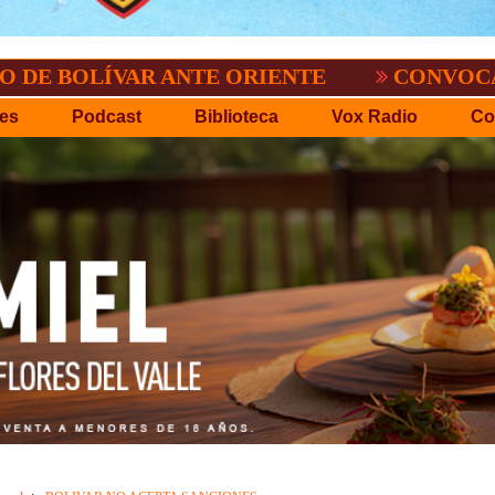
VAR ANTE ORIENTE
CONVOCATORIA DEL 
es
Podcast
Biblioteca
Vox Radio
Co