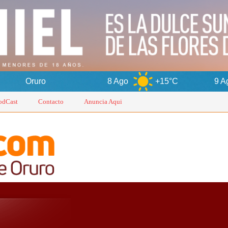
8 Ago
+15°C
9 Ago
+17°C
odCast
Contacto
Anuncia Aqui