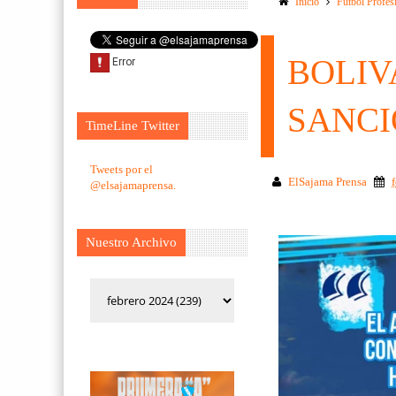
Inicio
Futbol Profes
BOLIV
SANCI
TimeLine Twitter
Tweets por el
ElSajama Prensa
@elsajamaprensa.
Nuestro Archivo