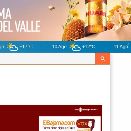
10 Ago
+12°C
11 Ago
+12°C