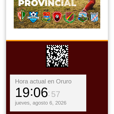
Hora actual en Oruro
19
06
59
jueves, agosto 6, 2026