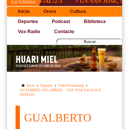
A NACIONAL:2-3
GV-SAN JOSÉ, NO PUDO
Lo Último
Inicio
Oruro
Cultura
Deportes
Podcast
Biblioteca
Vox Radio
Contacto
Inicio
Deportes
Futbol Profesional
GUALBERTO VILLARROEL -. SAN JOSÉ PAGO SUS
DEUDAS
GUALBERTO