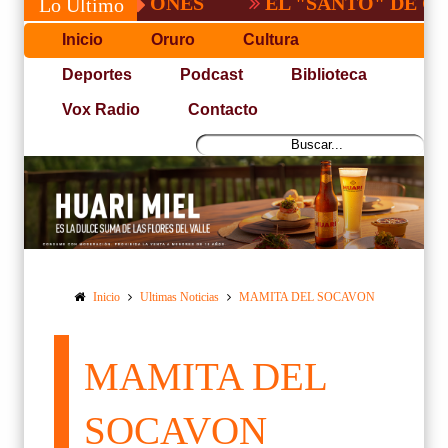
POSICIONES
EL "SANTO" DE CBBA, D
Lo Último
Inicio
Oruro
Cultura
Deportes
Podcast
Biblioteca
Vox Radio
Contacto
Inicio
Ultimas Noticias
MAMITA DEL SOCAVON
MAMITA DEL
SOCAVON