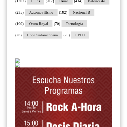
(1502)
LFPB
(917)
Oruro
(434)
Baloncesto
(235)
Automovilismo
(182)
Nacional B
(109)
Oruro Royal
(70)
Tecnologia
(26)
Copa Sudamericana
(20)
CPDO