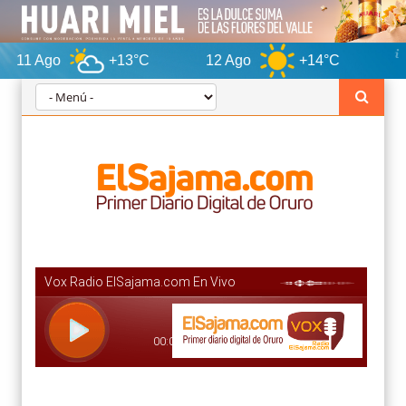
+13°C
12 Ago
+14°C
Orur