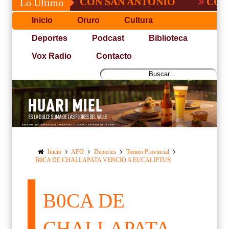
NO PUDO CON SAN ANTONIO
COPA PACE
Lo Último
Inicio
Oruro
Cultura
Deportes
Podcast
Biblioteca
Vox Radio
Contacto
Inicio
AFO
Deportes
Torneo Provincial
B0CA DE CHALLAPATA VENCIO A EUCALIPTUS
B0CA DE
CHALLAPATA