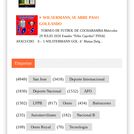
WILSERMANN, SE ABRE PASO
GOLEANDO
TORNEO DE FUTBOL DE COCHABAMBA Miércoles
29 JULIO 2026 Estadio “Félix Capriles” FINAL
AYACUCHO 0 – 5 WILSTERMANN GOL: 6´ Matias Delg...
Etiquetas
(4949)
San Jose
(3418)
Deporte Internacional
(1830)
Deporte Nacional
(1532)
AFO
(1502)
LFPB
(917)
Oruro
(434)
Baloncesto
(235)
Automovilismo
(182)
Nacional B
(109)
Oruro Royal
(70)
Tecnologia