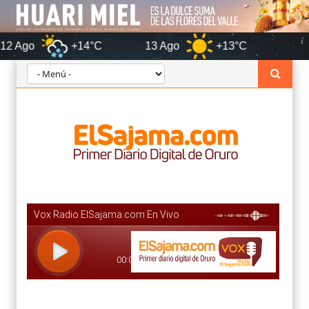
+14°C
13 Ago
+13°C
Oruro