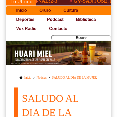
A NACIONAL:2-3
GV-SAN JOSÉ, NO PUD
Lo Último
Inicio
Oruro
Cultura
Deportes
Podcast
Biblioteca
Vox Radio
Contacto
Inicio
Noticias
SALUDO AL DIA DE LA MUJER
SALUDO AL
DIA DE LA