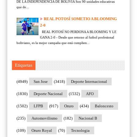
DE LA INDEPENDENCIA DE BOLIVIA Son 90 unidades educativas
que de...
REAL POTOSÍ SOMETIO A BLOOMING
2-0
REAL POTOSÍ NO PERDONA A BLOOMING Y LE
GANA 2-0 - Desde que retorno al futbol profesional
boliviano, es la mejor campaña que está cumplien...
Etiquetas
(4949)
San Jose
(3418)
Deporte Internacional
(1830)
Deporte Nacional
(1532)
AFO
(1502)
LFPB
(917)
Oruro
(434)
Baloncesto
(235)
Automovilismo
(182)
Nacional B
(109)
Oruro Royal
(70)
Tecnologia