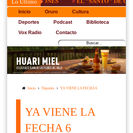
EL "SANTO" DE CBBA, DE
Lo Último
Inicio
Oruro
Cultura
Deportes
Podcast
Biblioteca
Vox Radio
Contacto
Inicio
Deportes
YA VIENE LA FECHA 6
YA VIENE LA
FECHA 6