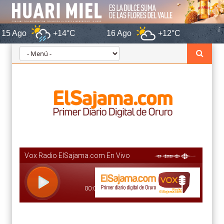
+14°C
16 Ago
+12°C
Orur