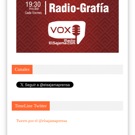
Canales
TimeLine Twitter
Tweets por el @elsajamaprensa.