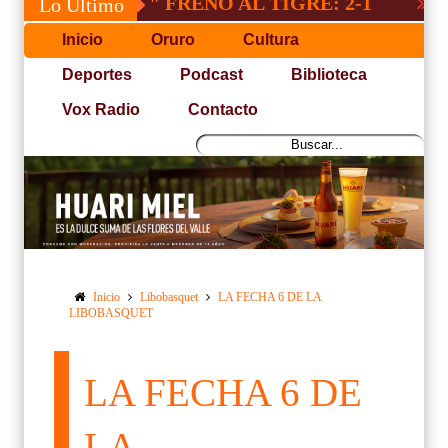
"INDE" FRENO AL TIGRE: 2-1
SACRIFI
Lo Último
Inicio
Oruro
Cultura
Deportes
Podcast
Biblioteca
Vox Radio
Contacto
Inicio
Libobasquet
LA FECHA 6 DE LA
LIBOBASQUET
LA FECHA 6 DE
LA