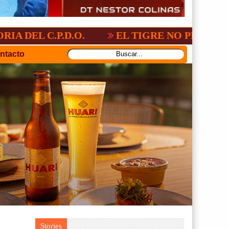
P.D.O.
EL TIGRE NO PERDONO A NACIO
ntacto
Stories