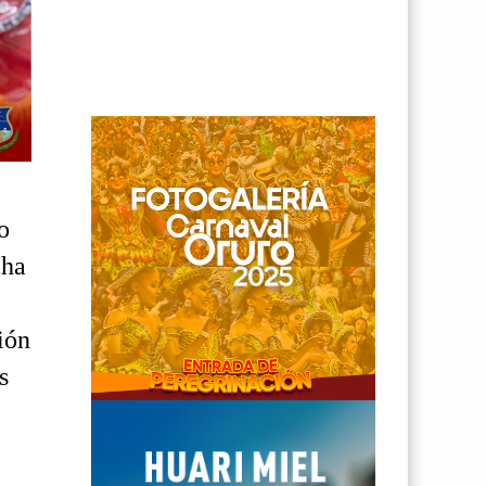
o
 ha
ión
s