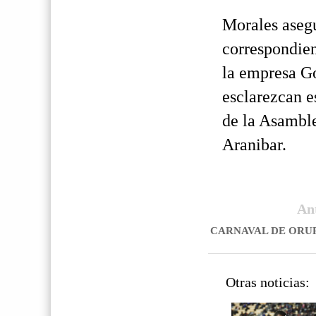
Morales asegu
correspondien
la empresa Go
esclarezcan e
de la Asamble
Aranibar.
An
CARNAVAL DE ORU
Otras noticias: