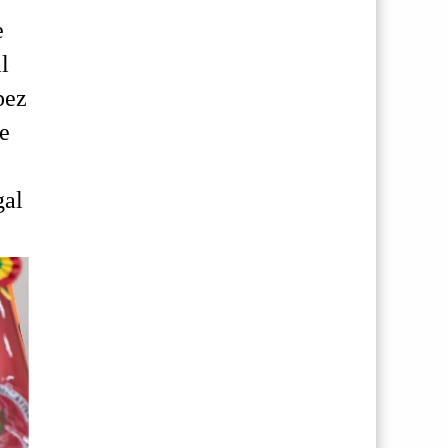
e
l
pez
de
gal