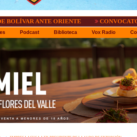
R ANTE ORIENTE
CONVOCATORIA DEL C.
es
Podcast
Biblioteca
Vox Radio
Co