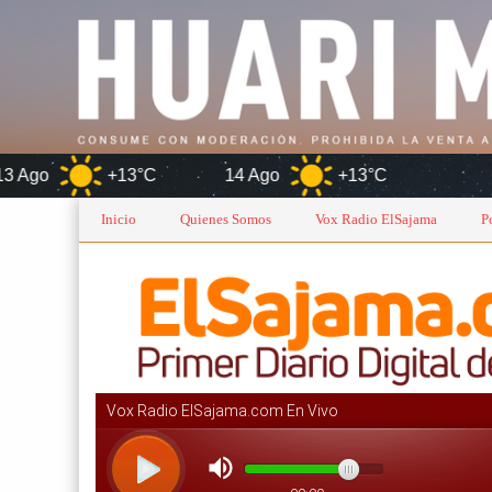
13°C
14 Ago
+13°C
Oruro
Inicio
Quienes Somos
Vox Radio ElSajama
P