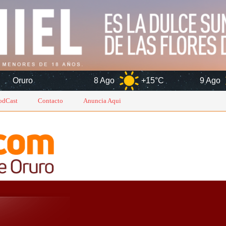
8 Ago
+15°C
9 Ago
+17°C
odCast
Contacto
Anuncia Aqui