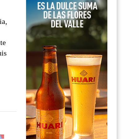
ia,
te
uis