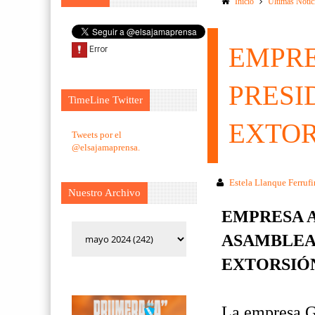
Inicio
Ultimas Notic
EMPRE
PRESI
TimeLine Twitter
EXTOR
Tweets por el
@elsajamaprensa.
Estela Llanque Ferruf
Nuestro Archivo
EMPRESA A
ASAMBLEA 
EXTORSIÓ
La empresa G