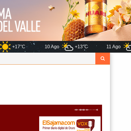
10 Ago
+13°C
11 Ago
+12°C