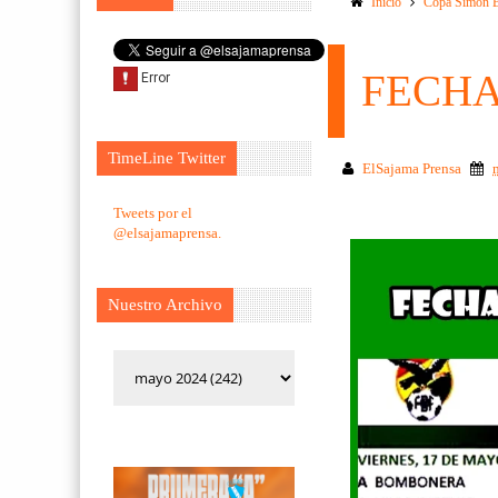
Inicio
Copa Simon B
FECHA
TimeLine Twitter
ElSajama Prensa
Tweets por el
@elsajamaprensa.
Nuestro Archivo