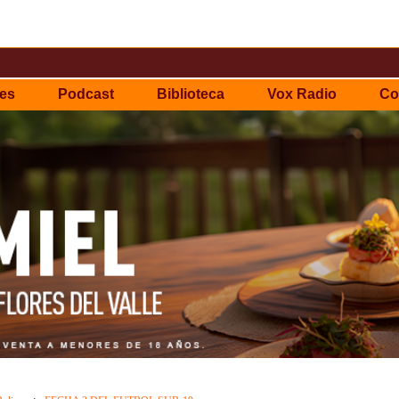
es
Podcast
Biblioteca
Vox Radio
Co