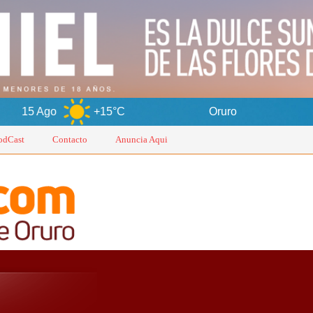
+15°C
Oruro
9 Ago
odCast
Contacto
Anuncia Aqui