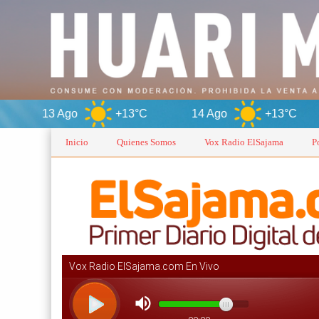
go
+13°C
14 Ago
+13°C
15 Ago
Inicio
Quienes Somos
Vox Radio ElSajama
P