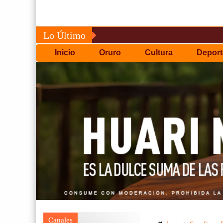
Lo Último
Inicio
Oruro
Cultura
Deport
Canales