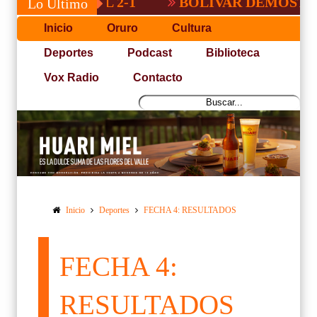
BOLIVAR DEMOSTRO QUE E
Lo Último
Inicio
Oruro
Cultura
Deportes
Podcast
Biblioteca
Vox Radio
Contacto
Inicio
Deportes
FECHA 4: RESULTADOS
FECHA 4:
RESULTADOS