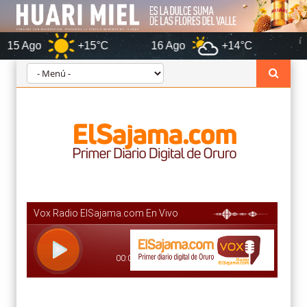
+15°C
16 Ago
+14°C
Oruro