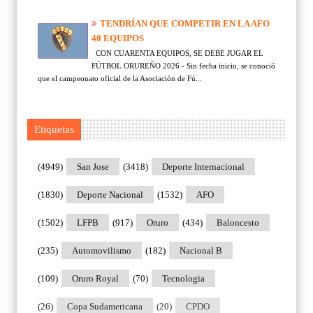
TENDRÍAN QUE COMPETIR EN LA AFO
40 EQUIPOS
CON CUARENTA EQUIPOS, SE DEBE JUGAR EL
FÚTBOL ORUREÑO 2026 - Sin fecha inicio, se conoció
que el campeonato oficial de la Asociación de Fú...
Etiquetas
(4949)
San Jose
(3418)
Deporte Internacional
(1830)
Deporte Nacional
(1532)
AFO
(1502)
LFPB
(917)
Oruro
(434)
Baloncesto
(235)
Automovilismo
(182)
Nacional B
(109)
Oruro Royal
(70)
Tecnologia
(26)
Copa Sudamericana
(20)
CPDO