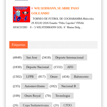
WILSERMANN, SE ABRE PASO
GOLEANDO
TORNEO DE FUTBOL DE COCHABAMBA Miércoles
29 JULIO 2026 Estadio “Félix Capriles” FINAL
AYACUCHO 0 – 5 WILSTERMANN GOL: 6´ Matias Delg...
Etiquetas
(4949)
San Jose
(3418)
Deporte Internacional
(1830)
Deporte Nacional
(1532)
AFO
(1502)
LFPB
(917)
Oruro
(434)
Baloncesto
(235)
Automovilismo
(182)
Nacional B
(109)
Oruro Royal
(70)
Tecnologia
(26)
Copa Sudamericana
(20)
CPDO