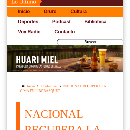
Lo Último
Inicio
Oruro
Cultura
Deportes
Podcast
Biblioteca
Vox Radio
Contacto
Inicio
Libobasquet
NACIONAL RECUPERA LA
CIMA EN LIBOBASQUET
NACIONAL
RECUPERA LA