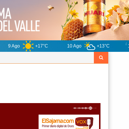
+17°C
10 Ago
+13°C
11 Ago