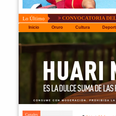
CONVOCATORIA DEL C.P.D.O.
Lo Último
Inicio
Oruro
Cultura
Deport
Canales