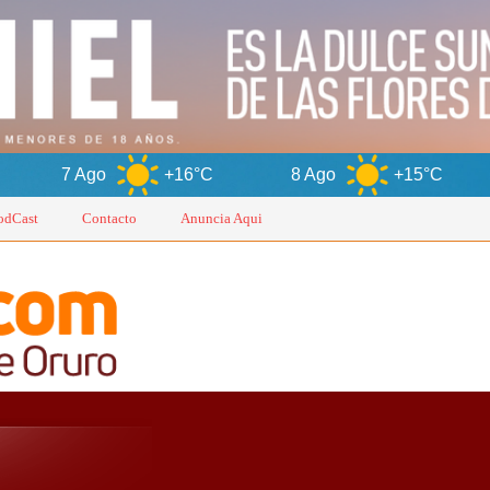
+16°C
8 Ago
+15°C
9 Ago
odCast
Contacto
Anuncia Aqui