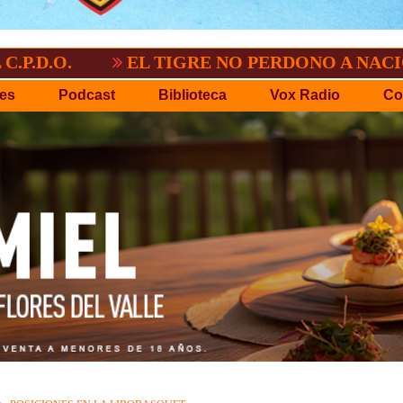
EL TIGRE NO PERDONO A NACIONAL:2-3
es
Podcast
Biblioteca
Vox Radio
Co