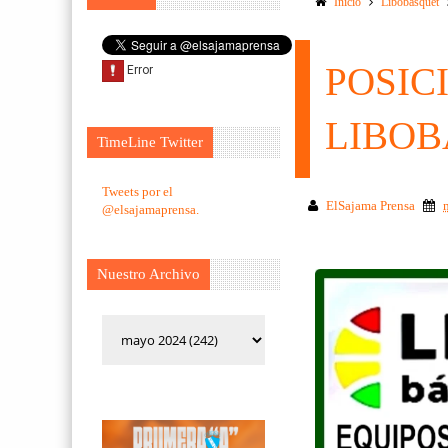
Inicio
Libobasquet
POSIC
LIBO
TimeLine Twitter
Tweets por el
ElSajama Prensa
@elsajamaprensa.
Nuestro Archivo