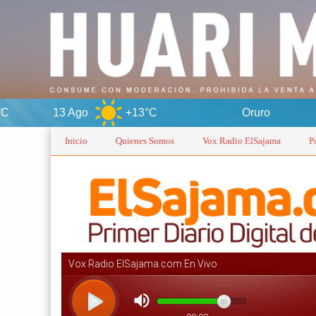
 Ago
+13°C
Oruro
7 Ago
Inicio
Quienes Somos
Vox Radio ElSajama
P