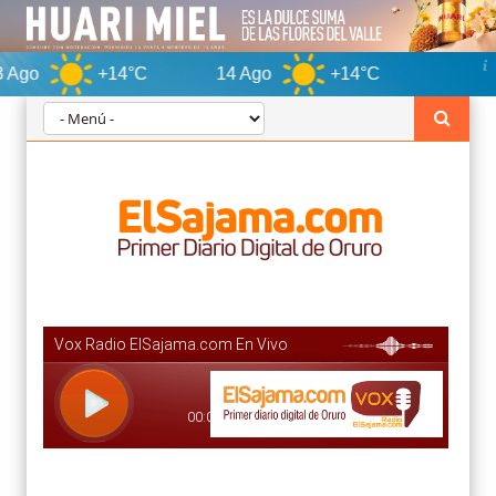
+14°C
14 Ago
+14°C
Oruro