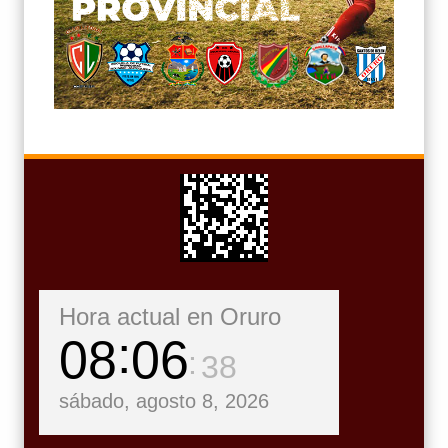
Hora actual en Oruro
08
06
39
sábado, agosto 8, 2026