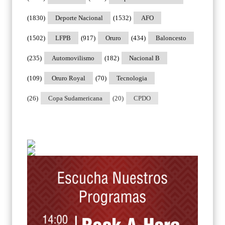
(1830)
Deporte Nacional
(1532)
AFO
(1502)
LFPB
(917)
Oruro
(434)
Baloncesto
(235)
Automovilismo
(182)
Nacional B
(109)
Oruro Royal
(70)
Tecnologia
(26)
Copa Sudamericana
(20)
CPDO