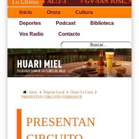
 NACIONAL:2-3
GV-SAN JOSÉ, NO PUDO
Lo Último
Inicio
Oruro
Cultura
Deportes
Podcast
Biblioteca
Vox Radio
Contacto
Inicio
Deporte Local
Oruro La Cuna
PRESENTAN CIRCUITO FERROSUR
PRESENTAN
CIRCUITO