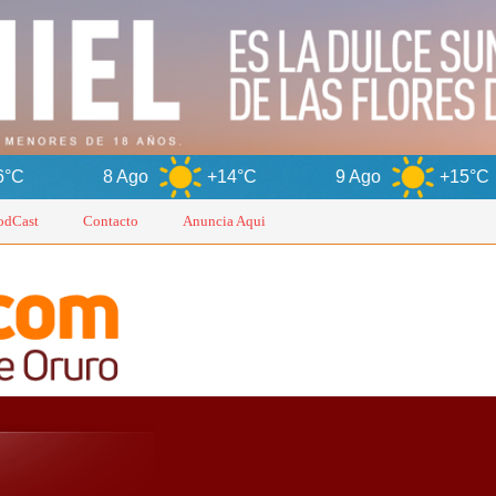
 Ago
+14°C
9 Ago
+15°C
10 Ag
odCast
Contacto
Anuncia Aqui