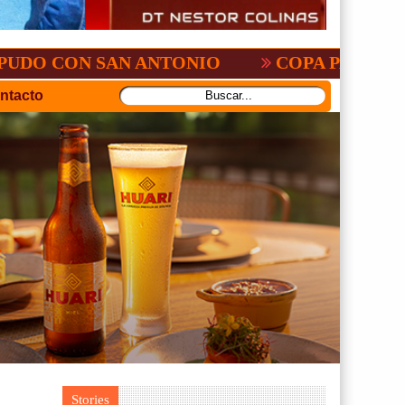
N SAN ANTONIO
COPA PACEÑA DE FUTB
ntacto
Stories