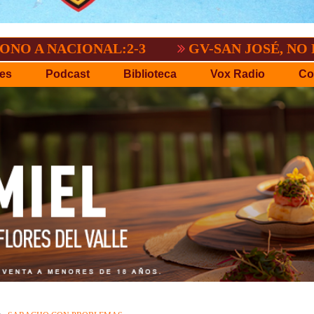
CIONAL:2-3
GV-SAN JOSÉ, NO PUDO CO
es
Podcast
Biblioteca
Vox Radio
Co