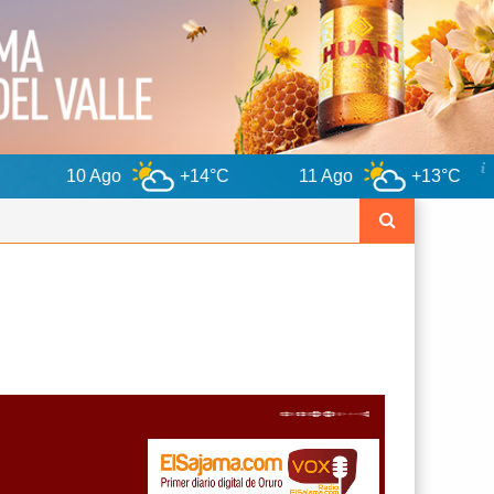
o
+14°C
11 Ago
+13°C
12 Ago