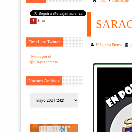
Inicio
Libobasquet
SARA
TimeLine Twitter
ElSajama Prensa
Tweets por el
@elsajamaprensa.
Nuestro Archivo