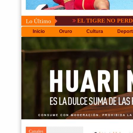
EL TIGRE NO PERDONO A NA
Lo Último
Inicio
Oruro
Cultura
Deport
Canales