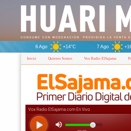
6 Ago
+14°C
7 Ago
+16°C
8
Inicio
Quienes Somos
Vox Radio ElSajama
P