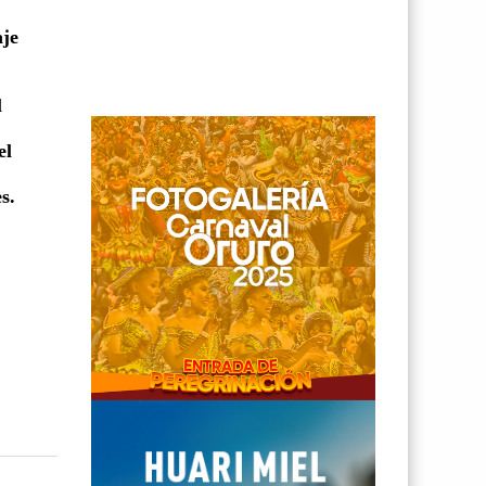
aje
l
el
s.