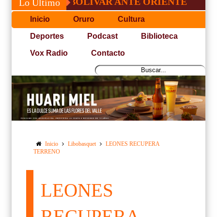
NFO DE BOLÍVAR ANTE ORIENTE
CONVO
Lo Último
Inicio
Oruro
Cultura
Deportes
Podcast
Biblioteca
Vox Radio
Contacto
Inicio
Libobasquet
LEONES RECUPERA
TERRENO
LEONES
RECUPERA